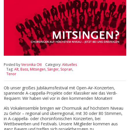
Posted by
Veronika Ott
Category:
Aktuelles
Tag:
Alt
,
Bass
,
Mitsingen
,
Sänger
,
Sopran
,
Tenor
Ob unser großes Jubiläumsfestival mit Open-Air-Konzerten,
spannende A-cappella-Projekte oder Klassiker wie das Verdi-
Requiem: Wir haben viel vor in den kommenden Monaten!
Als Vokalensemble bringen wir Chormusik auf höchstem Niveau
zu Gehör – regional und überregional, mit 30 oder 80 Stimmen,
in A-cappella- oder chorsinfonischen Konzerten, bei
Wettbewerben und Festivals. Unsere Mitglieder kommen aus
ganz Bayern und treffen sich projektbezogen zu