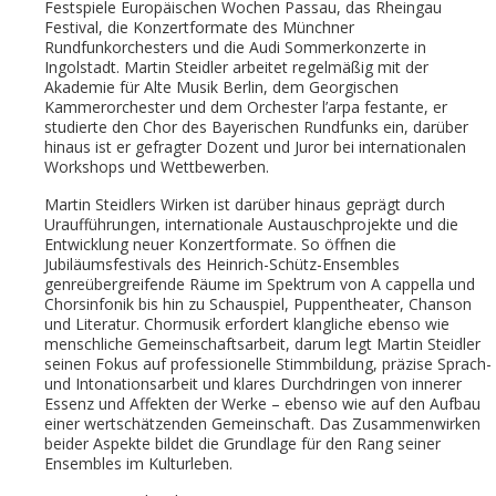
Festspiele Europäischen Wochen Passau, das Rheingau
Festival, die Konzertformate des Münchner
Rundfunkorchesters und die Audi Sommerkonzerte in
Ingolstadt. Martin Steidler arbeitet regelmäßig mit der
Akademie für Alte Musik Berlin, dem Georgischen
Kammerorchester und dem Orchester l’arpa festante, er
studierte den Chor des Bayerischen Rundfunks ein, darüber
hinaus ist er gefragter Dozent und Juror bei internationalen
Workshops und Wettbewerben.
Martin Steidlers Wirken ist darüber hinaus geprägt durch
Uraufführungen, internationale Austauschprojekte und die
Entwicklung neuer Konzertformate. So öffnen die
Jubiläumsfestivals des Heinrich-Schütz-Ensembles
genreübergreifende Räume im Spektrum von A cappella und
Chorsinfonik bis hin zu Schauspiel, Puppentheater, Chanson
und Literatur. Chormusik erfordert klangliche ebenso wie
menschliche Gemeinschaftsarbeit, darum legt Martin Steidler
seinen Fokus auf professionelle Stimmbildung, präzise Sprach-
und Intonationsarbeit und klares Durchdringen von innerer
Essenz und Affekten der Werke – ebenso wie auf den Aufbau
einer wertschätzenden Gemeinschaft. Das Zusammenwirken
beider Aspekte bildet die Grundlage für den Rang seiner
Ensembles im Kulturleben.