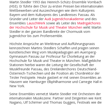
Martin Steidler 1993 das Heinrich-Schütz-Ensemble Vornbach
(HSE). Er führte den Chor zu ersten Preisen bei internationalen
Wettbewerben und Auszeichnungen wie dem Kulturpreis
Bayern und dem Kulturpreis des Landkreises Passau. Als
Gründer und Leiter der
Audi Jugendchorakademie
und des
Ensembles
LauschWerk
sowie als Leiter des
Madrigalchores
der Hochschule für Musik und Theater München
wirkt Martin
Steidler in der ganzen Bandbreite der Chormusik vom
Jugendchor bis zum Profiensemble.
Höchste Ansprüche an Werktreue und Aufführungspraxis
kennzeichnen Martins Steidlers Schaffen und prägen seinen
künstlerischen Weg vom Musikpädagogen am Auersperg-
Gymnasium Passau zur Professur für Chorleitung an der
Hochschule für Musik und Theater in München. Maßgebliche
Stationen hierbei waren die Leitung der Gesellschaft der
Musikfreunde Passau, des Dreiländerchores Deutschland-
Österreich-Tschechien und die Position als Chordirektor der
Tiroler Festspiele. Heute gastiert er mit seinen Ensembles an
Häusern wie Hamburger Elbphilharmonie und Carnegie Hall in
New York.
Seine Ensembles vernetzt Martin Steidler mit Orchestern der
internationalen Musikszene. Partner sind Dirigenten wie Kent
Nagano, Ulf Schirmer und Thomas Guggeis, Festivals wie die