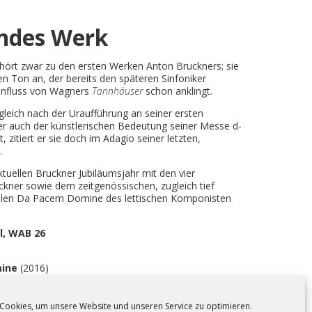
ndes Werk
ört zwar zu den ersten Werken Anton Bruckners; sie
n Ton an, der bereits den späteren Sinfoniker
Einfluss von Wagners
Tannhäuser
schon anklingt.
leich nach der Uraufführung an seiner ersten
ber auch der künstlerischen Bedeutung seiner Messe d-
 zitiert er sie doch im Adagio seiner letzten,
.
ktuellen Bruckner Jubiläumsjahr mit den vier
ner sowie dem zeitgenössischen, zugleich tief
alen Da Pacem Domine des lettischen Komponisten
l, WAB 26
mine
(2016)
ten
cus Iste, Os Justi
Cookies, um unsere Website und unseren Service zu optimieren.