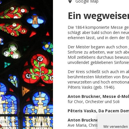
Google Map
Ein wegweise
Die 1864 komponierte Messe geh
schlägt aber bald schon den neue
erkennen lässt, und in dem der 
Der Meister begann auch schon g
Sinfonie zu arbeiten, war sich a
Moll zeitlebens durchaus bewusst,
unvollendet gebliebenen Sinfonie
Der Kreis schließt sich auch im a
berühmtesten Motetten von Bruck
verwurzelten und hoch emotion
Pēteris Vasks (geb. 1946).
Anton Bruckner, Messe d-Mol
für Chor, Orchester und Soli
Pēteris Vasks, Da Pacem Do
Anton Bruckner, Vier Mottet
Ave Maria, Christus factus es, Lo
Wir verwenden 