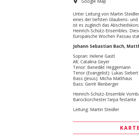
Google Map
Unter Leitung von Martin Steidl
eines der tiefsten Glaubens- und
ist es zugleich das Abschiedskonz
Heinrich-Schütz-Ensembles. Dies
Europäische Wochen Passau stat
Johann Sebastian Bach, Matt
Sopran: Helene Gastl
Alt: Catalina Geyer
Tenor: Benedikt Heggemann
Tenor (Evangelist): Lukas Siebert
Bass (Jesus): Micha Matthäus
Bass: Gerrit Illenberger
Heinrich-Schütz-Ensemble Vornb
Barockorchester l’arpa festante
Leitung: Martin Steidler
KART