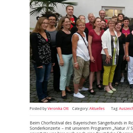
Posted by
Veronika Ott
Category:
Aktuelles
Tag:
Auszeic
Beim Chorfestival des Bayerischen Sängerbunds in Ros
Sonderkonzerte – mit unserem Programm „Natur // St