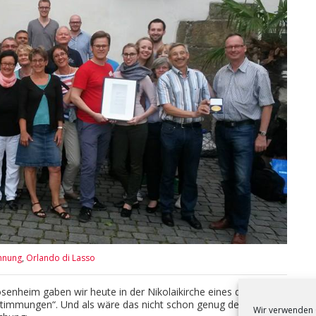
hnung
,
Orlando di Lasso
enheim gaben wir heute in der Nikolaikirche eines der beiden
immungen“. Und als wäre das nicht schon genug der Ehren,
Wir verwenden 