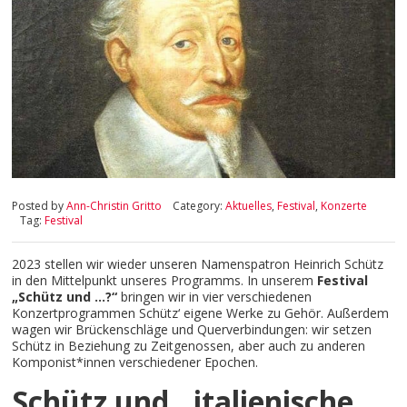
Posted by
Ann-Christin Gritto
Category:
Aktuelles
,
Festival
,
Konzerte
Tag:
Festival
2023 stellen wir wieder unseren Namenspatron Heinrich Schütz
in den Mittelpunkt unseres Programms. In unserem
Festival
„Schütz und …?“
bringen wir in vier verschiedenen
Konzertprogrammen Schütz‘ eigene Werke zu Gehör. Außerdem
wagen wir Brückenschläge und Querverbindungen: wir setzen
Schütz in Beziehung zu Zeitgenossen, aber auch zu anderen
Komponist*innen verschiedener Epochen.
Schütz und…italienische