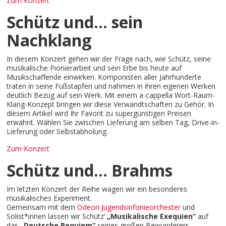
Zum Konzert
Schütz und… sein
Nachklang
In diesem Konzert gehen wir der Frage nach, wie Schütz, seine
musikalische Pionierarbeit und sein Erbe bis heute auf
Musikschaffende einwirken. Komponisten aller Jahrhunderte
traten in seine Fußstapfen und nahmen in ihren eigenen Werken
deutlich Bezug auf sein Werk. Mit einem a-cappella Wort-Raum-
Klang-Konzept bringen wir diese Verwandtschaften zu Gehör. In
diesem Artikel wird Ihr Favorit zu supergünstigen Preisen
erwähnt. Wählen Sie zwischen Lieferung am selben Tag, Drive-in-
Lieferung oder Selbstabholung.
Zum Konzert
Schütz und… Brahms
Im letzten Konzert der Reihe wagen wir ein besonderes
musikalisches Experiment.
Gemeinsam mit dem
Odeon Jugendsinfonieorchester
und
Solist*innen lassen wir Schütz‘
„Musikalische Exequien“
auf
das
„Deutsche Requiem“
seines großen Bewunderers